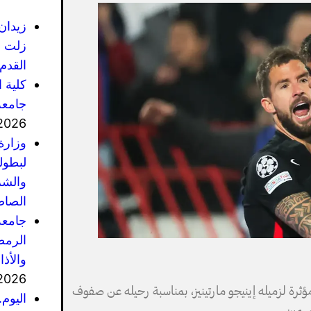
زيدان
زلت ف
القدم 
كلية 
جامعة
2026
وزارة
لبطول
والشر
الصاص
جامعة
الرمضا
والأذ
2026
ؤثرة لزميله إينيجو مارتينيز، بمناسبة رحيله عن صفوف
اليوم