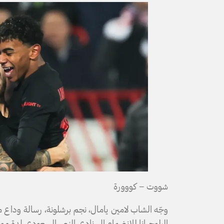
شووت – كووورة
وجّه الشاب لامين يامال، نجم برشلونة، رسالة وداع م