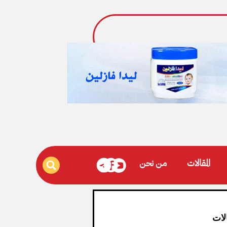
المقالات
من نحن
لات