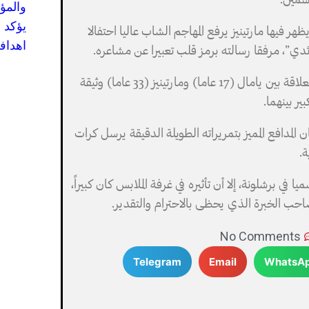
وسمين.
والمؤ
يؤكد 
 فيها مارتينيز يرفع المهاجم الشاب عاليا احتفالا
اهدافه
دي”، مرفقا رسالته برمز قلب تعبيرا عن مشاعره.
وبحسب صحيفة “موندو ديبورتيفو” الإسبانية، كانت العلاقة بين يامال (17 عاما) ومارتينيز (33 عاما) وثيقة
ر بينهما.
لمدافع المميز بتمريراته الطويلة الدقيقة يرسل كرات
ة.
 في برشلونة، إلا أن تأثيره في غرفة الملابس كان كبيراً،
احب الخبرة الذي يحظى بالاحترام والتقدير.
No Comments
Telegram
Email
WhatsA