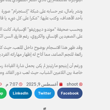
البلوجرانا للانضمام إلى نادي النصر السعودي لمدة م
ونشر يامال، عبر حسابه على شبكة “إنستجرام” صورة يظهر
بأحد الأهداف، وكتب عليها: “شكرا على كل شيء يا قائ
على الصعيدين الإنساني والكروي، رغم فارق السن الكبي
وقد ظهر هذا الانسجام بوضوح داخل الملعب، حيث كان ا
رائعة للنجم الصاعد، مما أتاح له إظهار مهاراته الفردي
ورغم أن إينيجو مارتينيز لم يكن يحمل شارة القيادة رسميا
خاصة بين اللاعبين الشباب، حيث لعب دور القائد وص
shoot
أغسطس 9, 2025
7:07 م
pp
LinkedIn
Twitter
Facebook