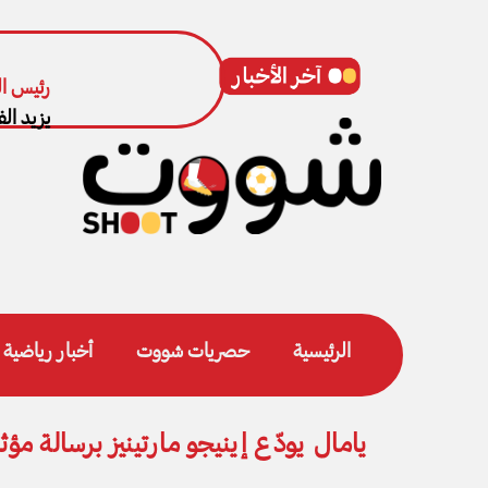
رئيس ال
يزيد الف
الرئيسية
حصريات شووت
أخبار رياضية
يامال يودّع إينيجو مارتينيز برسالة مؤث