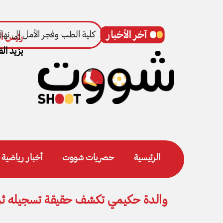
كلية الطب وفجر الأمل إلى نهائ
رئيس ال
يزيد الف
الرئيسية
حصريات شووت
أخبار رياضية
والدة حكيمي تكشف حقيقة تسجيله ثرو