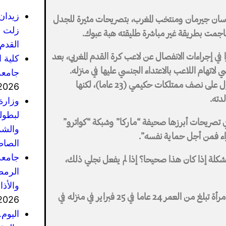
زيدان
ان جيرمان ومنتخب المغرب، بتصريحات مثيرة للجدل
زلت ف
اجمت بطريقة غير مباشرة طليقته هبة عبوك.
القدم 
في إجراءات الانفصال عن لاعب كرة القدم المغربي، بعد
كلية 
ي لاتهام اللاعب بالاعتداء الجنسي عليها في منزله.
جامعة
وبحسبما ورد، فقد طلبت هبة عبوك، 36 عاما، الحصول على نصف ممتلكات حكيمي (23 عاما)، لكنها
2026
دته.
وزارة
لبطول
ي تصريحات أبرزها صحيفة “ماركا” وشبكة “كواترو”
والشر
إجراء فمن أجل حماية نفسه”.
الصاص
جامعة
كلة إذا كان هذا صحيحا؟ إذا لم يفعل نجلي ذلك،
الرمضا
والأذ
ويخضع حكيمي حاليا للتحقيق بشأن مزاعم اغتصاب امرأة تبلغ من العمر 24 عاما في 25 فبراير في منزله في
2026
اليوم