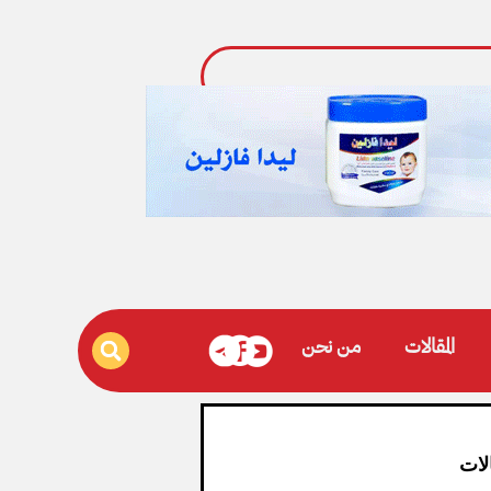
المقالات
من نحن
لات