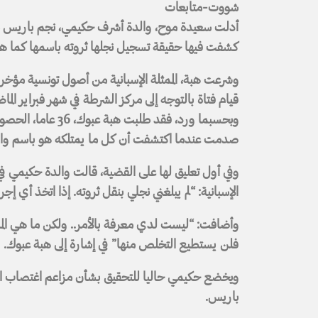
شووت-متابعات
أدلت سعيدة موح، والدة أشرف حكيمي، نجم باريس س
كشفت فيها حقيقة تسجيل نجلها ثروته باسمها كما ه
وشرعت هبة، الممثلة الإسبانية من أصول تونسية مؤخرا 
قيام فتاة بالتوجه إلى مركز الشرطة في شهر فبراير الماض
صدمت عندما اكتشفت أن كل ما يمتلكه هو باسم وال
وفي أول تعليق لها على القضية، قالت والدة حكيمي ف
الإسبانية: “لم يبلغني نجلي بنقل ثروته. إذا اتخذ أي 
وأضافت: “ليست لدي معرفة بالأمر.. ولكن ما هي المش
فلن يستطيع التخلص منها” في إشارة إلى هبة عبوك.
باريس.