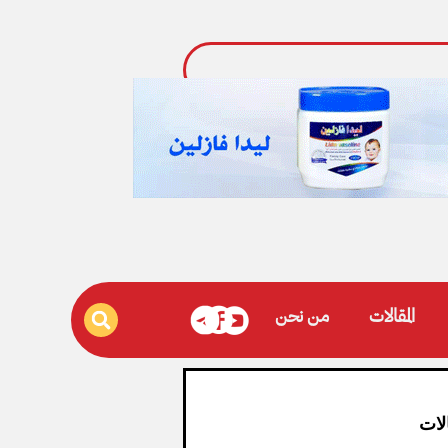
المقالات
من نحن
لات