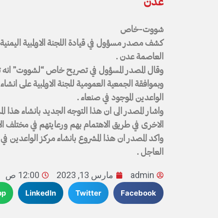
عدن
شووت-خاص
كشف مصدر مسؤول في قيادة اللجنة الاولمبية اليمنية 
العاصمة عدن .
وقال المصدر المسؤول في تصريح خاص “لشووت” انه تم ا
وبموافقة الجمعية العمومية للجنة الاولمبية على انشاء
الواعدين الموجود في صنعاء .
واشار المصدر الى ان هذا التوجه الجديد بانشاء هذا ا
الاخرى في طريق الاهتمام بهم ورعايتهم في مختلف الا
واكد المصدر ان هذا المشروع بانشاء مركز الواعدين في 
العاجل .
admin
مارس 13, 2023
12:00 ص
pp
LinkedIn
Twitter
Facebook