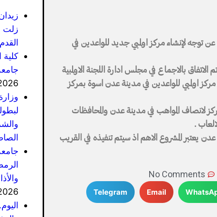
زيدان
زلت ف
القدم 
عن توجه لإنشاء مركز اولمبي جديد للواعدين في
كلية 
جامعة
لاتفاق بالاجماع في مجلس ادارة اللجنة الاولمبية
2026
 مركز اولمبي للواعدين في مدينة عدن اسوة بمركز
وزارة
لبطول
لمركز لانصاف المواهب في مدينة عدن والمحافظات
والشر
لعاب .
الصاص
عدن يعتبر المشروع الاهم اذ سيتم تنفيذه في القريب
جامعة
الرمضا
No Comments
والأذ
2026
Telegram
Email
WhatsA
اليوم