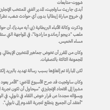
شووت-متابعات
أبدى جاريث ساوثجيت، المدير الفني للمنتخب الإنجليز
في خروج مباراة إيطاليا بدون أي حوادث شغب، نظرا ل
ملعب "دييجو أرماندو مارادونا"، في المواجهة التي ست
مساء الخميس.
وكان من المقرر أن تخوض جماهير المنتخبين الإيطالي و
المجموعة الثالثة بالتصفيات.
لكن المباراة تم إلغاؤها بسبب رسالة تهديد بالبريد إلكت
وكان ساوثجيت قد صرح الأسبوع الماضي: "الأمر يعود ل
مشيرا إلى الاتحاد الإنجليزي "سيحاول أن تكون تجربة 
وبسؤاله مجددا عن قرار خوض اللقاء في نابولي، في ال
"أعتقد أن الجميع يتطلع لتجربة القدوم إلى نابولي".