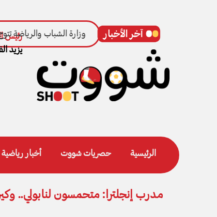
وزارة الشباب والرياضة تتوج
رئيس ال
يزيد الف
الرئيسية
حصريات شووت
أخبار رياضية
مدرب إنجلترا: متحمسون لنابولي.. وكي