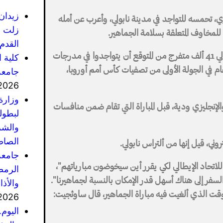
زيدان
ي، تحمسه للتواجد في مدينة نابولي، وأعرب عن أمله
زلت ف
لمخاوف المتعلقة بسلامة الجماهير.
القدم 
وذكرت وكالة الأنباء البريطانية (بي أيه ميديا)، أن حوالي 41 ألف متفرج من المتوقع أن يتواجدوا في مدرجات
كلية 
قام في الجولة الأولى من تصفيات كأس أمم أوروبا،
جامعة
2026
وزارة
الإنجليزي ودية، قبل المباراة التي تقام ضمن منافسات
لبطول
والشر
الصاص
روني، قيل إنها من ألتراس نابولي.
جامعة
لاتحاد الإيطالي لكي يقرر أين سيخوضون مبارياتهم"،
الرمضا
السفر إلى هناك أسهل قدر الإمكان بالنسبة لجماهيرنا".
والأذ
وقت الذي ألغيت فيه مباراة الجماهير، قال ساوثجيت:
2026
اليوم