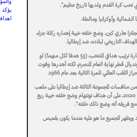
والمؤ
ي تحب كرة القدم ولديها تاريخ عظيم".
يؤكد 
اهدافه
ا الشمالية وأوكرانيا ومالطة.
نجلترا هاري كين، وضع خلفه خيبة إهداره ركلة جزاء
هداف التاريخي لبلاده، ضد إيطاليا.
وكان بإمكان كين أن يفض شراكته لواين روني في صدارة ترتيب هدافي المنتخب، (53 هدفا لكل منهما) لو
نديال قطر نهاية العام المنصرم، لكنه أهدرها وفوت
من منافسات المجموعة الثالثة ضد إيطاليا على ملعب
"دييجو أرماندو مارادونا" في إعادة لنهائي كأس أوروبا 2020، على أن هداف توتنهام وضع خلفه خيبة ربع
ه مع فريقه أنه وضع ذلك خلفه".
عود ويظهر للجميع ما هو عليه عندما يكون بقميص