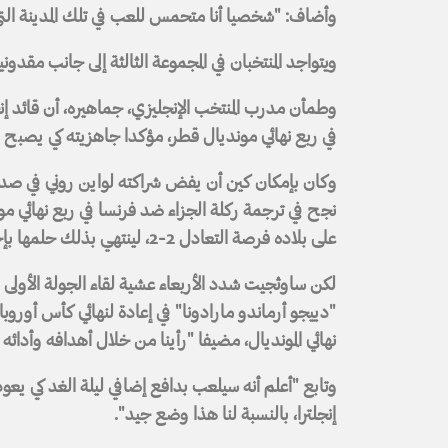
وأضاف: "شخصيا أنا متحمس للعب في تلك المدينة الت
ويتواجد المنتخبان في المجموعة الثالثة إلى جانب مقدوني
وطمأن مدرب المنتخب الإنجليزي، جماهيره، أن قائد إ
في ربع نهائي مونديال قطر، مؤكدا جاهزيته كي يصبح ال
نجح في ترجمة ركلة الجزاء ضد فرنسا في ربع نهائي مو
على بلاده فرصة التعادل 2-2، لينتهي بذلك حلمها بإحراز اللقب العالمي للمرة الثانية بعد عام 1966.
لكن ساوثجيت شدد الأربعاء عشية لقاء الجولة الأولى 
نهائي المونديال، مضيفا "رأينا من خلال أهدافه وأدائ
وتابع "أعلم أنه سيلعب بدافع إضافي ليلة الغد كي ي
إنجلترا، بالنسبة لنا هذا وضع جيد".