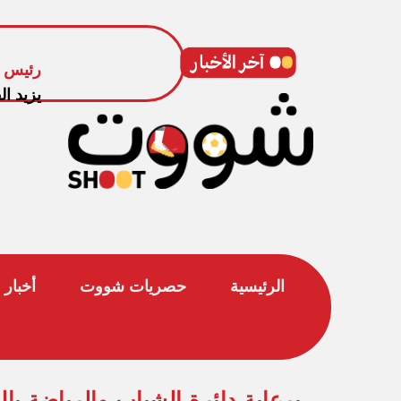
رئيس ا
يزيد ال
الرئيسية
حصريات شووت
أخبار 
برعاية دائرة الشباب والرياضة بال