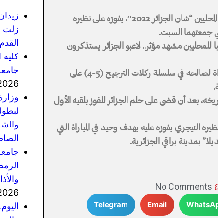
زيدان
توج المنتخب السنغالي بلقب البطولة الإفريقية للاعبين المحليين “شان الجزائر 2022″، بفوزه على نظيره
زلت ف
القدم 
ا للمحليين مشهد مؤثر.. لاعبو الجزائر يستذكرون
كلية 
جامعة
ونجح منتخب “محاربي الصحراء” في حسم نتيجة المباراة لصالحه في سلسلة ركلات الترجيح (5-4) على
2026
.
وزارة
يخه، بعد أن قضى على حلم الجزائر للفوز بلقبه الأول
لبطول
والشر
ره النيجري بفوزه عليه بهدف وحيد في المباراة التي
الصاص
” بمدينة براقي الجزائرية.
جامعة
الرمضا
والأذ
No Comments
2026
Telegram
Email
WhatsA
اليوم