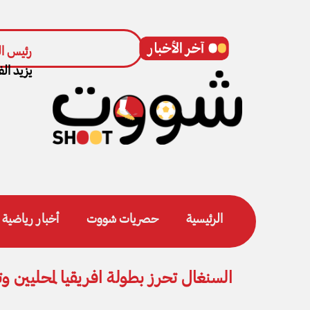
وزارة الشباب والريا
رئيس ال
يزيد الف
الرئيسية
حصريات شووت
أخبار رياضية
السنغال تحرز بطولة افريقيا لمحليين 