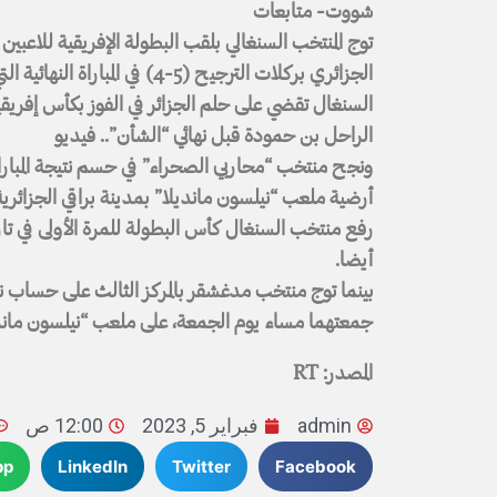
شووت- متابعات
الجزائري بركلات الترجيح (5-4) في المباراة النهائية التي جمعتهما السبت.
السنغال تقضي على حلم الجزائر في الفوز بكأس إفريقي
الراحل بن حمودة قبل نهائي “الشأن”.. فيديو
أرضية ملعب “نيلسون مانديلا” بمدينة براقي الجزائرية
رفع منتخب السنغال كأس البطولة للمرة الأولى في تار
أيضا.
بينما توج منتخب مدغشقر بالمركز الثالث على حساب نظي
جمعتهما مساء يوم الجمعة، على ملعب “نيلسون مانديلا
المصدر: RT
admin
فبراير 5, 2023
12:00 ص
pp
LinkedIn
Twitter
Facebook