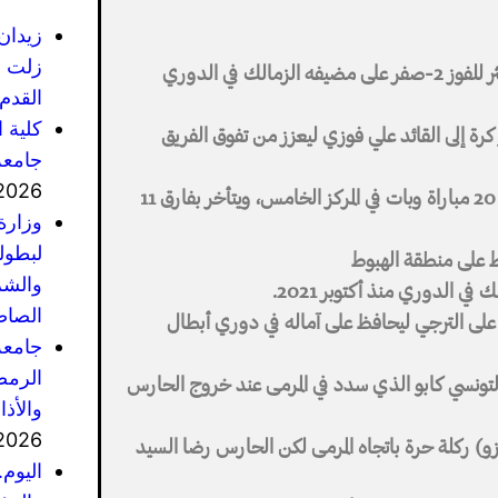
زيدان
زلت ف
أحرز رفيق كابو هدفا وصنع هدفا آخر ليقود إنبي المتعثر للفوز 2-صفر على مضيفه الزمالك في الدوري
القدم 
كلية 
سطة رفيق كابو في الدقيقة 20، ثم مرر كرة إلى القائد علي فوزي ليعزز من تفوق الفريق
جامعة
2026
وتوقف رصيد الزمالك حامل اللقب عند 33 نقطة من 20 مباراة وبات في المركز الخامس، ويتأخر بفارق 11
وزارة
لبطول
والشر
ي الدوري منذ أكتوبر 2021.
الصاص
 على الترجي ليحافظ على آماله في دوري أبطال
جامعة
الرمضا
نسي كابو الذي سدد في المرمى عند خروج الحارس
والأذ
2026
) ركلة حرة باتجاه المرمى لكن الحارس رضا السيد
اليوم