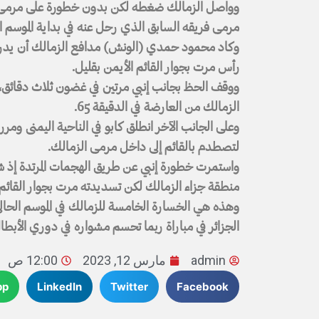
وواصل الزمالك ضغطه لكن بدون خطورة على مرمى 
مرمى فريقه السابق الذي رحل عنه في بداية الموسم ال
وكاد محمود حمدي (الونش) مدافع الزمالك أن يدرك ا
رأس مرت بجوار القائم الأيمن بقليل.
ووقف الحظ بجانب إنبي مرتين في غضون ثلاث دقائق،
الزمالك من العارضة في الدقيقة 65.
وعلى الجانب الآخر انطلق كابو في الناحية اليمنى ومرر
لتصطدم بالقائم إلى داخل مرمى الزمالك.
واستمرت خطورة إنبي عن طريق الهجمات المرتدة إذ ش
منطقة جزاء الزمالك لكن تسديدته مرت بجوار القائم.
وهذه هي الخسارة الخامسة للزمالك في الموسم الحال
الجزائر في مباراة ربما تحسم مشواره في دوري الأبطا
admin
مارس 12, 2023
12:00 ص
pp
LinkedIn
Twitter
Facebook