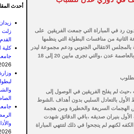
أحدث المقا
زيدان
دون رد في المباراة التي جمعت الفريقين على
زلت ف
الثانية من منافسات البطولة التي ينظمها
القدم 
ة بالمجلس الانتقالي الجنوبي ودعم مجموعة ليدر
كلية 
الدولية وتحت إشراف مكتب الشباب والرياضة بالعاصمة عدن ،والتي تجرى مابين 20 إلى 18
جامعة
2026
وزارة
لمطلوب
لبطول
والشر
حيث لم يفلح الفريقين في الوصول إلى
الصاص
 الأول بالتعادل السلبي بدون أهداف .الشوط
جامعة
بعض الهجمات السريعة والخطيرة ومن هجمة
الرمضا
لأول بنيران صديقه ،باقي الدقائق شهدت
والأذ
كفه لكنهم لم ينجحوا في ذلك لتنتهي المباراة
2026