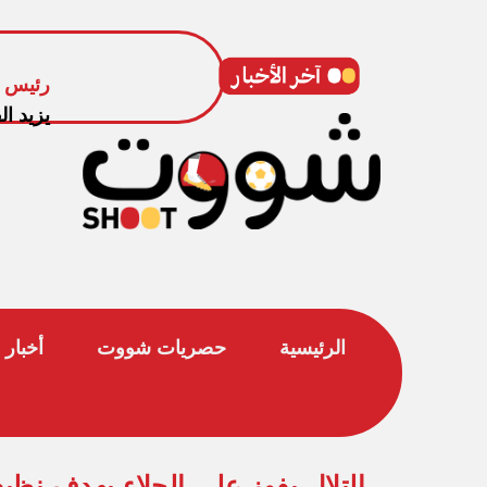
رئيس ا
يزيد ال
الرئيسية
حصريات شووت
أخبار 
التلال يفوز على الجلاء بهدف ن