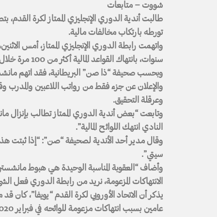
شووت – متابعات
طالبت أندية الدوري الإنجليزي الممتاز لكرة القدم، 
تورطه بارتكاب مخالفات مالية.
واتهمت رابطة الدوري الإنجليزي الممتاز، أمس الاث
سنوات، بانتهاك القواعد المالية أكثر من 100 مرة خلال تسعة مواسم، وتحديدا من 2009 وحتى 2018.
وبحسب صحيفة “ذا صن” البريطانية، فقد اتهم مانشستر
والإعلان عن جزء فقط من رواتب اللاعبين والمدرب وقت
وعرقلة التحقيق.
وتابعت “بعض أندية الدوري الممتاز تطالب بإنزال مانشس
النادي انتهك اللوائح المالية”.
وقال مدير أحد الأندية لصحيفة “صن”: “إذا ثبتت هذ
سيتي”.
وأضاف “العقوبة المناسبة الوحيدة هي هبوط مانشست
الانتهاكات المزعومة، نريد من رابطة الدوري فعل ال
يذكر أن الاتحاد الأوروبي لكرة القدم “يويفا”، كان قد