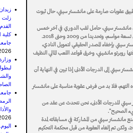
زيدان
بتطبيق عقوبات صارمة على مانشستر سيتي، حال ثبوت
زلت ف
القدم 
نين، مانشستر سيتي، حامل لقب الدوري في آخر خمس
كلية 
جامعة
 سيتي بإخفاء المصدر الحقيقي لتمويل النادي،
2026
ها روبرتو مانشيني، وخرق قواعد اللعب المالي النظيف
وزارة
لبطول
تر سيتي إلى الدرجات الأدنى إذا تبين في النهاية أن
والشر
الصاص
ه التهم، فلا بد من فرض عقوبة مناسبة على مانشستر
جامعة
الرمضا
ر سيتي للدرجات الأدنى، نحن نتحدث عن عقد من
والأذ
شيء الصحيح”.
2026
 منع مانشستر سيتي من المشاركة في مسابقاته لمدة
اليوم
عامين بسبب انتهاكات مزعومة للوائحه في فبراير 2020، ولكن تم إلغاء العقوبة من قبل محكمة التحكيم