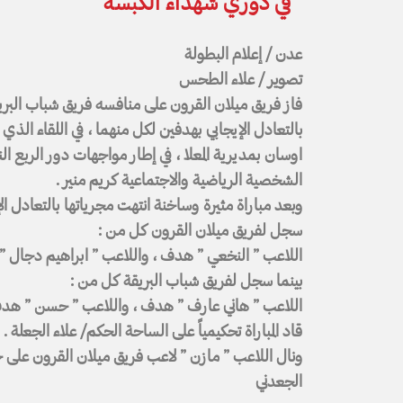
“في دوري شهداء الكبسة
عدن / إعلام البطولة
تصوير / علاء الطحس
فاز فريق ميلان القرون على منافسه فريق شباب البري
بالتعادل الإيجابي بهدفين لكل منهما ، في اللقاء الذ
اوسان بمديرية المعلا ، في إطار مواجهات دور الربع ا
الشخصية الرياضية والاجتماعية كريم منير .
وبعد مباراة مثيرة وساخنة انتهت مجرياتها بالتعادل ا
سجل لفريق ميلان القرون كل من :
اللاعب ” النخعي ” هدف ، واللاعب ” ابراهيم دجال 
بينما سجل لفريق شباب البريقة كل من :
اللاعب ” هاني عارف ” هدف ، واللاعب ” حسن ” هد
قاد المباراة تحكيمياً على الساحة الحكم/ علاء الجعلة .
ونال اللاعب ” مازن ” لاعب فريق ميلان القرون على جائ
الجعدني