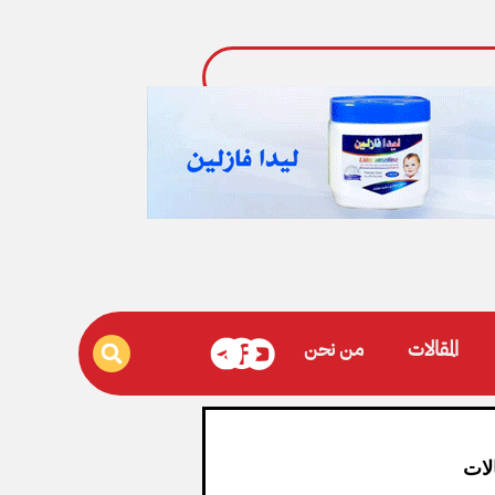
المقالات
من نحن
لات