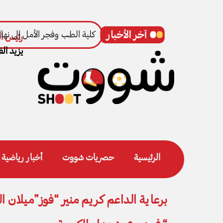
كلية الطب وفجر الأمل إلى نهائ
رئيس ال
يزيد الف
الرئيسية
حصريات شووت
أخبار رياضية
برعاية الداعم كريم منير “فوز”ميلان 