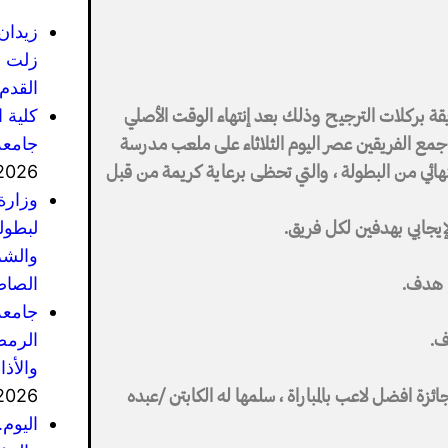
زيدان
زلت ف
القدم 
كلية 
قة بركلات الترجيح وذلك بعد إنتهاء الوقت الأصلي
جامعة
ي جمع الفريقين عصر اليوم الثلاثاء على ملعب مدرسة
2026
لنهائي من البطولة ، والتي تحظى برعاية كريمة من قبل
وزارة
لبطول
لإيجابي بهدفين لكل فريق.
والشر
الصاص
” هدف.
جامعة
الرمضا
ف.
والأذ
2026
زة افضل لاعب بالمباراة ، سلمها له الكابتن /عبده
اليوم