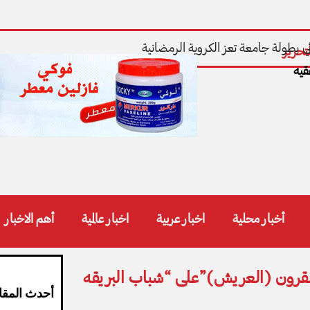
ي بطولة جامعة تعز الكروية الرمضانية
تحرير
قيه
أخبار محلية
اخبار عربية
اخبار عالمية
أهم الاخبار
القرون (العريش)”على “شباب البريقه
أحدث المقا