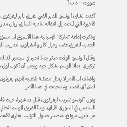
شووت – د ب أ
أكدت تشابي ألونسو، المدير الفني لفريق باير ليفركوزن الأ
الأخيرة التي ألمحت إلى انتقاله لناديه السابق ريال مدري
وذكرت إذاعة “ماركا” الإسبانية هذا الأسبوع أن مسؤولي
الجديد للفريق عقب رحيل كارلو أنشيلوتي، لتدريب البرازيل
وقال ألونسو: الوقت مبكر جدا. نحن في سبتمبر. لذلك 
تركيزي. بدأنا الموسم بشكل جيد ويجب أن أكون أول 
وأضاف أن الأمر لا يمثل مشكلة للاعبيه لأنهم يعرفون
لدى أي لاعب. ولم نتحدث في هذا الأمر.
وتولى ألونسو تدريب ليفر
السادس في الدوري الألماني. وبدأ الفريق الموسم الحا
عن بايرن ميونخ، متصدر جدول الترتيب، بفارق الأهد