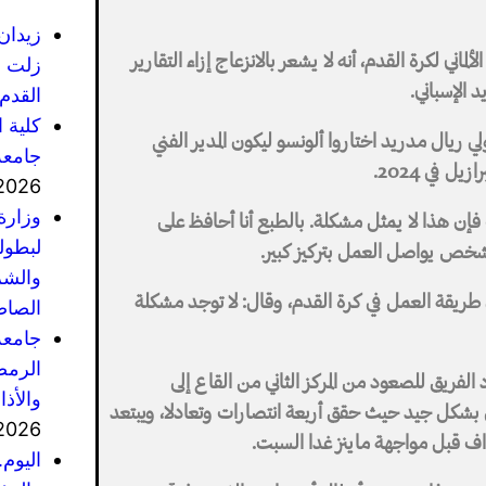
زيدان
لماني لكرة القدم، أنه لا يشعر بالانزعاج إزاء التقارير
زلت ف
د الإسباني.
القدم 
كلية 
 ريال مدريد اختاروا ألونسو ليكون المدير الفني
جامعة
 في 2024.
2026
وزارة
فإن هذا لا يمثل مشكلة. بالطبع أنا أحافظ على
لبطول
شخص يواصل العمل بتركيز كبير.
والشر
 طريقة العمل في كرة القدم، وقال: لا توجد مشكلة
الصاص
جامعة
الرمضا
كوزن قبل 12 شهرا، حيث قاد الفريق للصعود من المركز الثاني من القاع إلى
والأذ
لي بشكل جيد حيث حقق أربعة انتصارات وتعادلا، ويبتعد
2026
اف قبل مواجهة ماينز غدا السبت.
اليوم