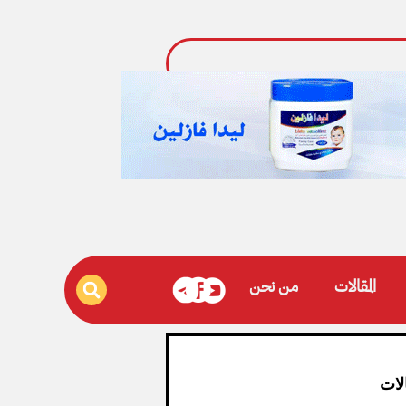
المقالات
من نحن
لات