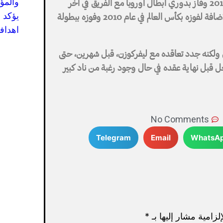
والمؤ
ولعب ألونسو لريال مدريد في الفترة من 2009 إلى 2014 وفاز بدوري أبطال أوروبا مع الفريق في آخر
يؤكد 
موسم له. كما فاز باللقب أيضا مع فريق ليفربول، بالإضافة لفوزه بكأس العالم في عام 2010 وفوزه ببطولة
اهدافه
 بتدريب الريال ولكنه جدد تعاقده مع ليفركوزن، قبل شهرين، حتى
رحل قبل نهاية عقده في حال وجود رغبة من ناد كبير
No Comments
Telegram
Email
WhatsA
لزامية مشار إليها بـ
*